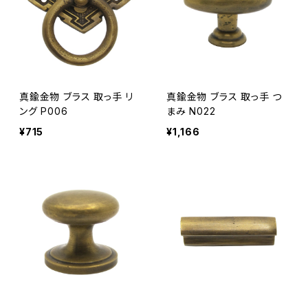
真鍮金物 ブラス 取っ手 リ
真鍮金物 ブラス 取っ手 つ
ング P006
まみ N022
¥715
¥1,166