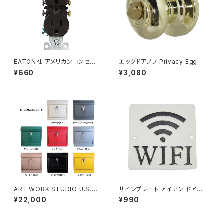
EATON社 アメリカンコンセント
エッグドアノブ Privacy Egg K
防塵シャッター付き TR アース
nobset 簡易錠 ブライトブラス
¥660
¥3,080
付き 2口 ブラウン アメリカ製
ART WORK STUDIO U.S.M
サインプレート アイアン ドアプ
AILBOX1 メールボックス ポス
レート 案内 Wi-Fiスポット WIF
¥22,000
¥990
ト 全8色
I ホワイト