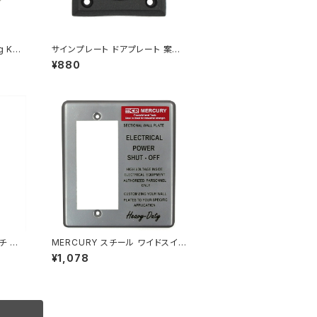
g Kno
サインプレート ドアプレート 案内
チール
扉 押す PULL アルミニウム ブラッ
¥880
ク
チ 片
MERCURY スチール ワイドスイッ
ン ア
チプレート シルバー
¥1,078