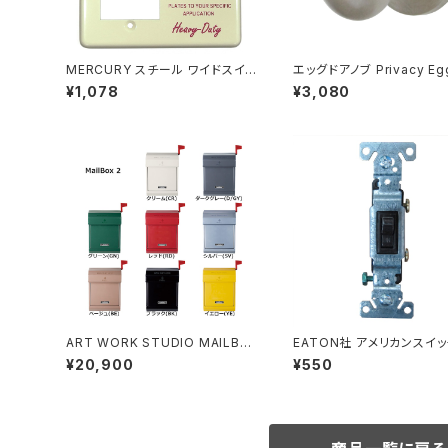
MERCURY スチール ワイドスイッ
エッグドアノブ Privacy Eg
チプレート アイボリー
bset 簡易錠 ステンレスス
¥1,078
¥3,080
ART WORK STUDIO MAILBO
EATON社 アメリカンスイッ
X2 メールボックス ポスト 全8色
切タンブラースイッチ ブラウ
¥20,900
¥550
メリカ製