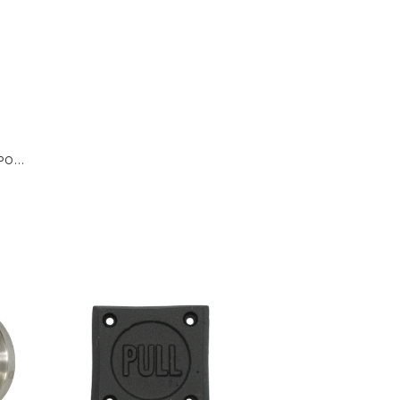
 POT
ト ガル