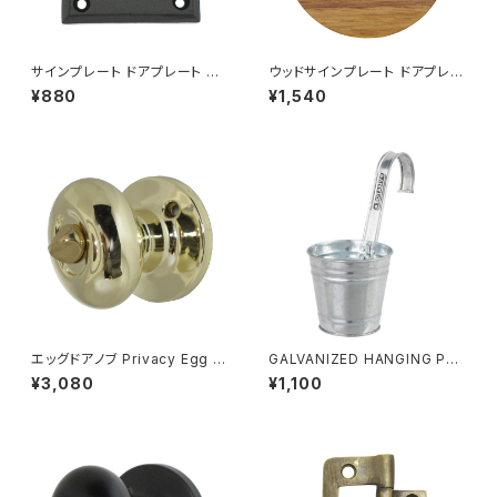
サインプレート ドアプレート 案
ウッドサインプレート ドアプレー
内 扉 押す PUSH アルミニウム
ト 案内 木製 トイレ MEN 男性
¥880
¥1,540
ブラック
用 ウォルナット材
エッグドアノブ Privacy Egg K
GALVANIZED HANGING PO
nobset 簡易錠 ブライトブラス
T COVER 10 ハンギングポット
¥3,080
¥1,100
ガルバナイズド 鉢カバー