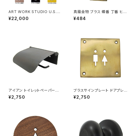
ART WORK STUDIO U.S.M
真鍮金物 ブラス 蝶番 丁番 ヒン
AILBOX2 メールボックス ポス
ジ V077
¥22,000
¥484
ト 全8色
アイアン トイレットペーパーホ
ブラスサインプレート ドアプレ
ルダー アンティークブラック
ート 真鍮 案内 トイレ TOILET
¥2,750
¥2,750
L