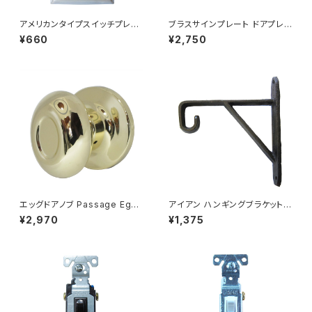
アメリカンタイプスイッチプレー
ブラスサインプレート ドアプレ
ト 1口 ステンレスヘアライン
ート 真鍮 案内 トイレ TOILET
¥660
¥2,750
L
エッグドアノブ Passage Egg
アイアン ハンギングブラケット
Knobset 空錠 ブライトブラス
ウォールフック DIY HANGING
¥2,970
¥1,375
BRACKET