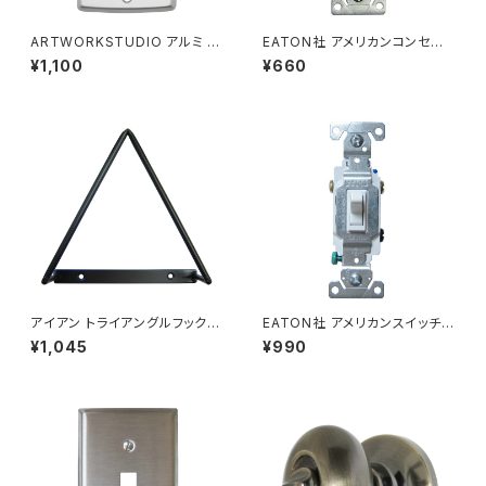
ARTWORKSTUDIO アルミ ス
EATON社 アメリカンコンセント
イッチプレート コンセントカバー
防塵シャッター付き TR アース
¥1,100
¥660
1口
付き 2口 ホワイト アメリカ製
アイアン トライアングルフック
EATON社 アメリカンスイッチ 3
ウォールデコレーション DIY TR
路タンブラースイッチ ホワイト
¥1,045
¥990
IANGLE HOOK
アメリカ製