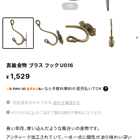
1
/5
真鍮金物 ブラス フック U016
1,529
¥
なら
手数料無料の
翌月払いでOK
別途送料がかかります。
送料を確認する
¥11,000以上のご注文で国内送料が無料になります。
長い年月、使い込んだような風合いの金物です。
アンティーク加工されていて、一点一点に個性があり味わい深い