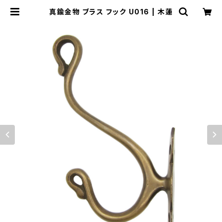
真鍮金物 ブラス フック U016 | 木蓮