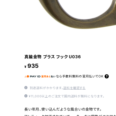
真鍮金物 ブラス フック U036
935
¥
なら
手数料無料の
翌月払いでOK
別途送料がかかります。
送料を確認する
¥11,000以上のご注文で国内送料が無料になります。
長い年月、使い込んだような風合いの金物です。