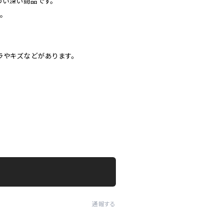
わい深い商品です。
。
ラやキズなどがあります。
通報する