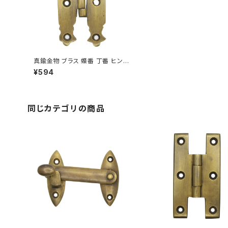
真鍮金物 ブラス 蝶番 丁番 ヒンジ
V085
¥594
同じカテゴリの商品