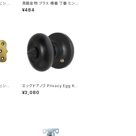
 ヒンジ
真鍮金物 ブラス 蝶番 丁番 ヒンジ
V077
¥484
 ヒンジ
エッグドアノブ Privacy Egg Kno
bset 簡易錠 マットブラック
¥3,080