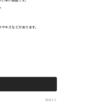
わい深い商品です。
。
ラやキズなどがあります。
通報する