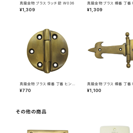
真鍮金物 ブラス ラッチ 錠 W036
真鍮金物 ブラス 蝶番 丁番
V098
¥1,309
¥1,309
真鍮金物 ブラス 蝶番 丁番 ヒンジ
真鍮金物 ブラス 蝶番 丁番
V061
V047
¥770
¥1,100
その他の商品