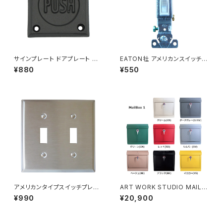
サインプレート ドアプレート 案
EATON社 アメリカンスイッチ
内 扉 押す PUSH アルミニウム
片切タンブラースイッチ ホワイ
¥880
¥550
ブラック
ト アメリカ製
アメリカンタイプスイッチプレー
ART WORK STUDIO MAILB
ト 2口 ステンレスヘアライン
OX1 メールボックス ポスト 全8
¥990
¥20,900
色